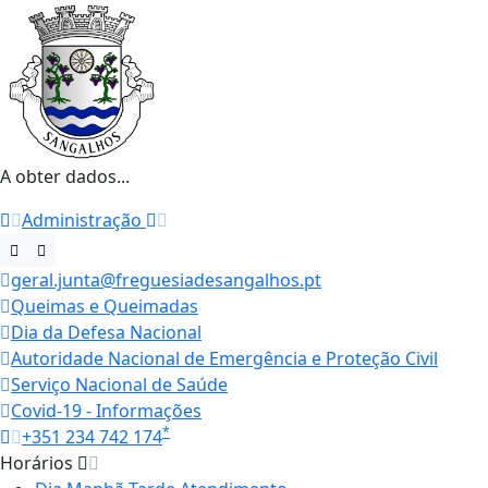
A obter dados...
Administração
geral.junta@freguesiadesangalhos.pt
Queimas e Queimadas
Dia da Defesa Nacional
Autoridade Nacional de Emergência e Proteção Civil
Serviço Nacional de Saúde
Covid-19 - Informações
*
+351 234 742 174
Horários