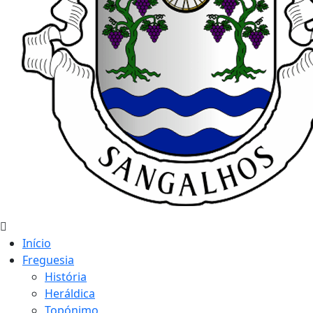
Início
Freguesia
História
Heráldica
Topónimo