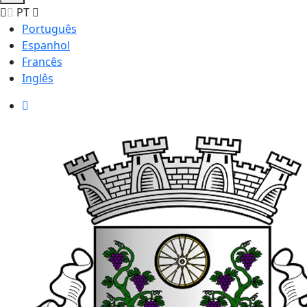
PT
Português
Espanhol
Francês
Inglês