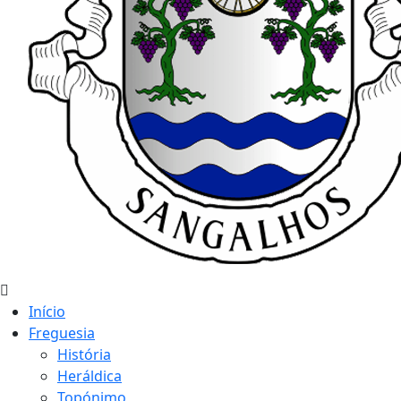
Início
Freguesia
História
Heráldica
Topónimo