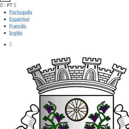
PT
Português
Espanhol
Francês
Inglês