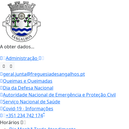
A obter dados...
Administração
geral.junta@freguesiadesangalhos.pt
Queimas e Queimadas
Dia da Defesa Nacional
Autoridade Nacional de Emergência e Proteção Civil
Serviço Nacional de Saúde
Covid-19 - Informações
*
+351 234 742 174
Horários