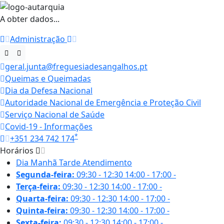
A obter dados...
Administração
geral.junta@freguesiadesangalhos.pt
Queimas e Queimadas
Dia da Defesa Nacional
Autoridade Nacional de Emergência e Proteção Civil
Serviço Nacional de Saúde
Covid-19 - Informações
*
+351 234 742 174
Horários
Dia
Manhã
Tarde
Atendimento
Segunda-feira:
09:30 - 12:30
14:00 - 17:00
-
Terça-feira:
09:30 - 12:30
14:00 - 17:00
-
Quarta-feira:
09:30 - 12:30
14:00 - 17:00
-
Quinta-feira:
09:30 - 12:30
14:00 - 17:00
-
Sexta-feira:
09:30 - 12:30
14:00 - 17:00
-