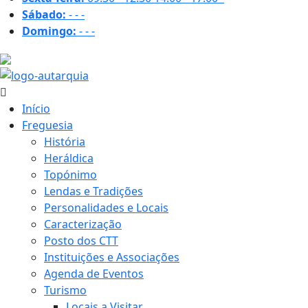
Sábado:
-
-
-
Domingo:
-
-
-
17.1 ºC
Início
Freguesia
História
Heráldica
Topónimo
Lendas e Tradições
Personalidades e Locais
Caracterização
Posto dos CTT
Instituições e Associações
Agenda de Eventos
Turismo
Locais a Visitar