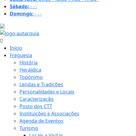
Sábado:
-
-
-
Domingo:
-
-
-
19.9 ºC
Início
Freguesia
História
Heráldica
Topónimo
Lendas e Tradições
Personalidades e Locais
Caracterização
Posto dos CTT
Instituições e Associações
Agenda de Eventos
Turismo
Locais a Visitar