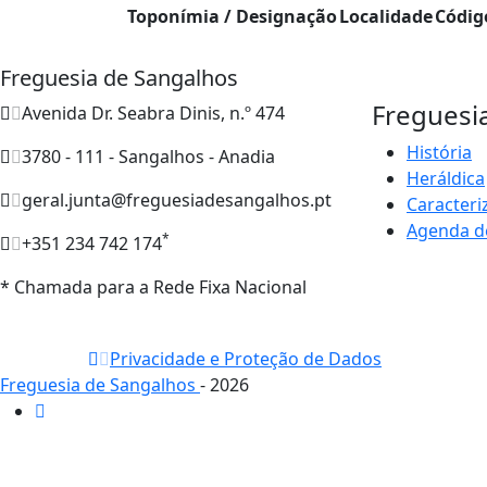
Toponímia / Designação
Localidade
Códig
Freguesia de Sangalhos
Freguesi
Avenida Dr. Seabra Dinis, n.º 474
História
3780 - 111 - Sangalhos - Anadia
Heráldica
geral.junta@freguesiadesangalhos.pt
Caracteri
Agenda d
*
+351 234 742 174
* Chamada para a Rede Fixa Nacional
Privacidade e Proteção de Dados
Freguesia de Sangalhos
- 2026