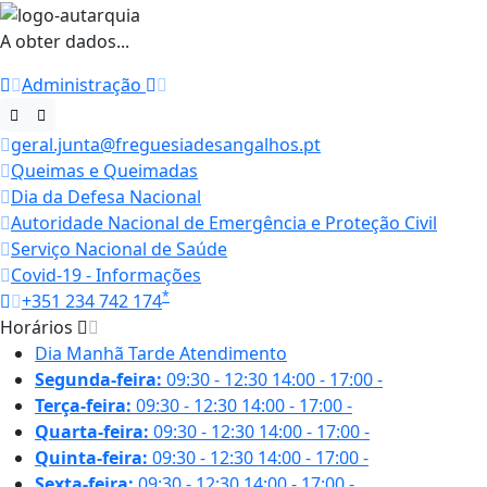
A obter dados...
Administração
geral.junta@freguesiadesangalhos.pt
Queimas e Queimadas
Dia da Defesa Nacional
Autoridade Nacional de Emergência e Proteção Civil
Serviço Nacional de Saúde
Covid-19 - Informações
*
+351 234 742 174
Horários
Dia
Manhã
Tarde
Atendimento
Segunda-feira:
09:30 - 12:30
14:00 - 17:00
-
Terça-feira:
09:30 - 12:30
14:00 - 17:00
-
Quarta-feira:
09:30 - 12:30
14:00 - 17:00
-
Quinta-feira:
09:30 - 12:30
14:00 - 17:00
-
Sexta-feira:
09:30 - 12:30
14:00 - 17:00
-