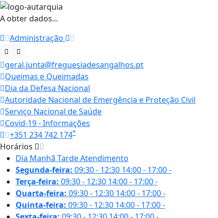
A obter dados...
Administração
geral.junta@freguesiadesangalhos.pt
Queimas e Queimadas
Dia da Defesa Nacional
Autoridade Nacional de Emergência e Proteção Civil
Serviço Nacional de Saúde
Covid-19 - Informações
*
+351 234 742 174
Horários
Dia
Manhã
Tarde
Atendimento
Segunda-feira:
09:30 - 12:30
14:00 - 17:00
-
Terça-feira:
09:30 - 12:30
14:00 - 17:00
-
Quarta-feira:
09:30 - 12:30
14:00 - 17:00
-
Quinta-feira:
09:30 - 12:30
14:00 - 17:00
-
Sexta-feira:
09:30 - 12:30
14:00 - 17:00
-