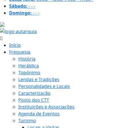
Sábado:
-
-
-
Domingo:
-
-
-
24.6 ºC
Início
Freguesia
História
Heráldica
Topónimo
Lendas e Tradições
Personalidades e Locais
Caracterização
Posto dos CTT
Instituições e Associações
Agenda de Eventos
Turismo
Locais a Visitar