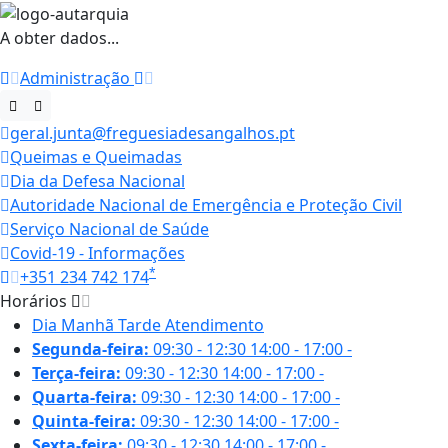
A obter dados...
Administração
geral.junta@freguesiadesangalhos.pt
Queimas e Queimadas
Dia da Defesa Nacional
Autoridade Nacional de Emergência e Proteção Civil
Serviço Nacional de Saúde
Covid-19 - Informações
*
+351 234 742 174
Horários
Dia
Manhã
Tarde
Atendimento
Segunda-feira:
09:30 - 12:30
14:00 - 17:00
-
Terça-feira:
09:30 - 12:30
14:00 - 17:00
-
Quarta-feira:
09:30 - 12:30
14:00 - 17:00
-
Quinta-feira:
09:30 - 12:30
14:00 - 17:00
-
Sexta-feira:
09:30 - 12:30
14:00 - 17:00
-