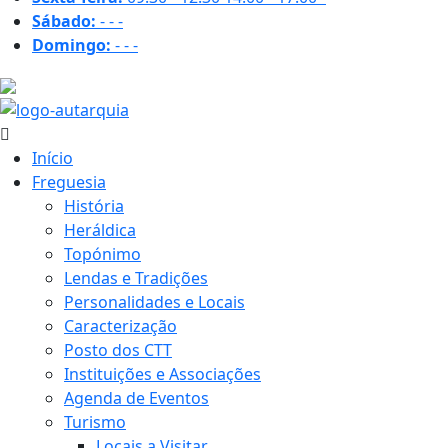
Sábado:
-
-
-
Domingo:
-
-
-
19.9 ºC
Início
Freguesia
História
Heráldica
Topónimo
Lendas e Tradições
Personalidades e Locais
Caracterização
Posto dos CTT
Instituições e Associações
Agenda de Eventos
Turismo
Locais a Visitar