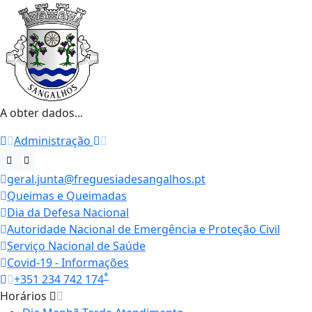
A obter dados...
Administração
geral.junta@freguesiadesangalhos.pt
Queimas e Queimadas
Dia da Defesa Nacional
Autoridade Nacional de Emergência e Proteção Civil
Serviço Nacional de Saúde
Covid-19 - Informações
*
+351 234 742 174
Horários