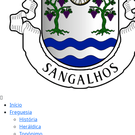
Início
Freguesia
História
Heráldica
Topónimo