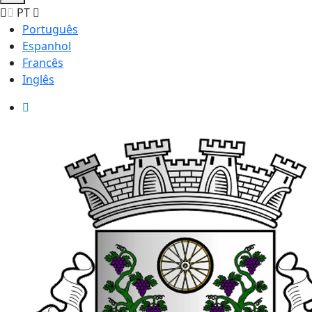
PT
Português
Espanhol
Francês
Inglês