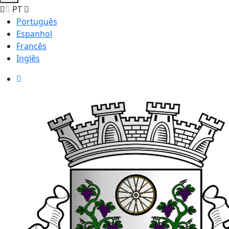
PT
Português
Espanhol
Francês
Inglês