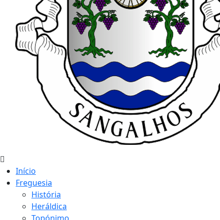
Início
Freguesia
História
Heráldica
Topónimo