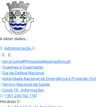
A obter dados...
Administração
geral.junta@freguesiadesangalhos.pt
Queimas e Queimadas
Dia da Defesa Nacional
Autoridade Nacional de Emergência e Proteção Civil
Serviço Nacional de Saúde
Covid-19 - Informações
*
+351 234 742 174
Horários