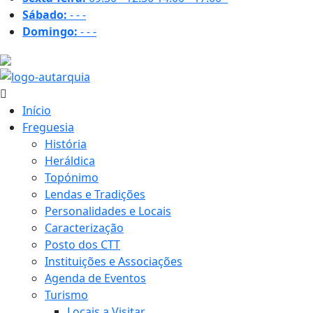
Sábado:
-
-
-
Domingo:
-
-
-
27.2 ºC
Início
Freguesia
História
Heráldica
Topónimo
Lendas e Tradições
Personalidades e Locais
Caracterização
Posto dos CTT
Instituições e Associações
Agenda de Eventos
Turismo
Locais a Visitar