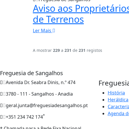
Aviso aos Proprietário
de Terrenos
Ler Mais
A mostrar
229
a
231
de
231
registos
Freguesia de Sangalhos
Freguesi
Avenida Dr. Seabra Dinis, n.º 474
História
3780 - 111 - Sangalhos - Anadia
Heráldica
geral.junta@freguesiadesangalhos.pt
Caracteri
Agenda d
*
+351 234 742 174
* Chamada para a Rede Fixa Nacional