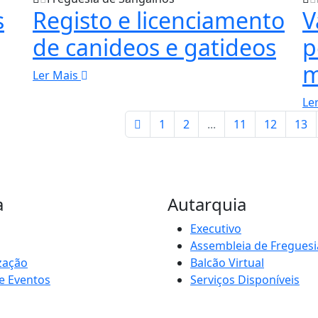
s
Registo e licenciamento
V
de canideos e gatideos
p
m
Ler Mais
Le
1
2
...
11
12
13
a
Autarquia
Executivo
Assembleia de Freguesi
zação
Balcão Virtual
e Eventos
Serviços Disponíveis