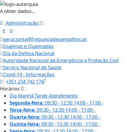
A obter dados...
Administração
geral.junta@freguesiadesangalhos.pt
Queimas e Queimadas
Dia da Defesa Nacional
Autoridade Nacional de Emergência e Proteção Civil
Serviço Nacional de Saúde
Covid-19 - Informações
*
+351 234 742 174
Horários
Dia
Manhã
Tarde
Atendimento
Segunda-feira:
09:30 - 12:30
14:00 - 17:00
-
Terça-feira:
09:30 - 12:30
14:00 - 17:00
-
Quarta-feira:
09:30 - 12:30
14:00 - 17:00
-
Quinta-feira:
09:30 - 12:30
14:00 - 17:00
-
Sexta-feira:
09:30 - 12:30
14:00 - 17:00
-