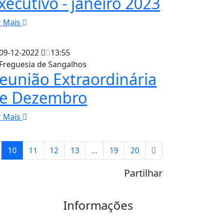
xecutivo - janeiro 2023
r Mais
09-12-2022
13:55
Freguesia de Sangalhos
eunião Extraordinária
e Dezembro
r Mais
10
11
12
13
...
19
20
Partilhar
Informações