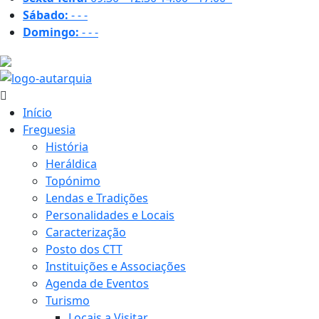
Sábado:
-
-
-
Domingo:
-
-
-
30.3 ºC
Início
Freguesia
História
Heráldica
Topónimo
Lendas e Tradições
Personalidades e Locais
Caracterização
Posto dos CTT
Instituições e Associações
Agenda de Eventos
Turismo
Locais a Visitar