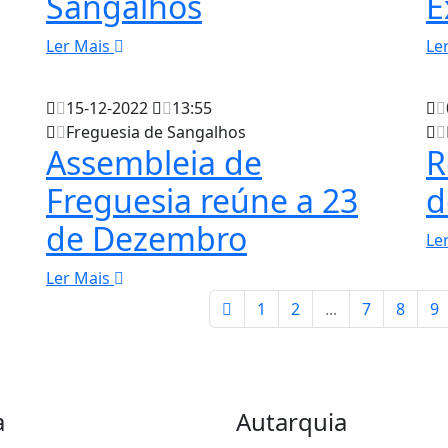
Sangalhos
E
Ler Mais
Le
15-12-2022
13:55
Freguesia de Sangalhos
Assembleia de
R
Freguesia reúne a 23
d
de Dezembro
Le
Ler Mais
1
2
...
7
8
9
a
Autarquia