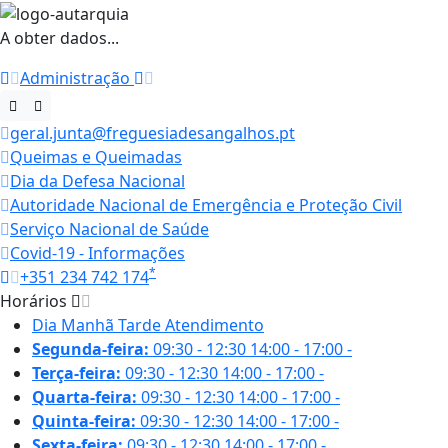
A obter dados...
Administração
geral.junta@freguesiadesangalhos.pt
Queimas e Queimadas
Dia da Defesa Nacional
Autoridade Nacional de Emergência e Proteção Civil
Serviço Nacional de Saúde
Covid-19 - Informações
*
+351 234 742 174
Horários
Dia
Manhã
Tarde
Atendimento
Segunda-feira:
09:30 - 12:30
14:00 - 17:00
-
Terça-feira:
09:30 - 12:30
14:00 - 17:00
-
Quarta-feira:
09:30 - 12:30
14:00 - 17:00
-
Quinta-feira:
09:30 - 12:30
14:00 - 17:00
-
Sexta-feira:
09:30 - 12:30
14:00 - 17:00
-