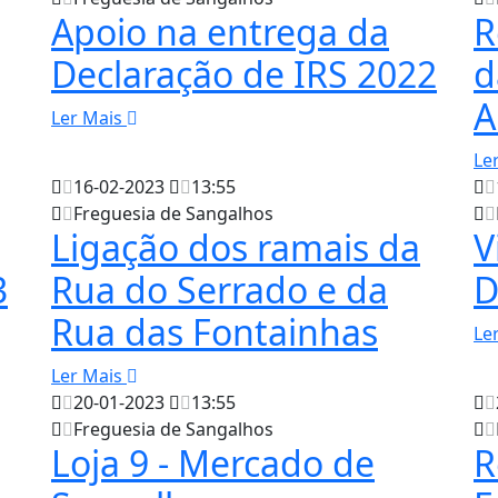
Apoio na entrega da
R
Declaração de IRS 2022
d
A
Ler Mais
Le
16-02-2023
13:55
Freguesia de Sangalhos
Ligação dos ramais da
V
3
Rua do Serrado e da
D
Rua das Fontainhas
Le
Ler Mais
20-01-2023
13:55
Freguesia de Sangalhos
Loja 9 - Mercado de
R