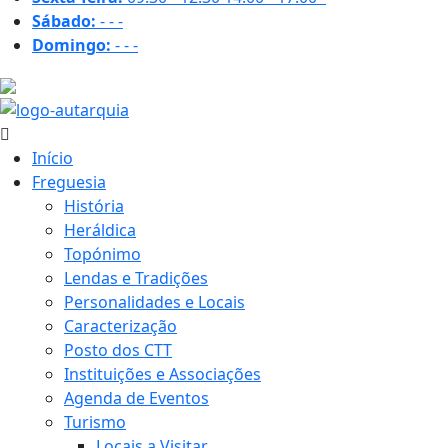
Sábado:
-
-
-
Domingo:
-
-
-
25.7 ºC
Início
Freguesia
História
Heráldica
Topónimo
Lendas e Tradições
Personalidades e Locais
Caracterização
Posto dos CTT
Instituições e Associações
Agenda de Eventos
Turismo
Locais a Visitar