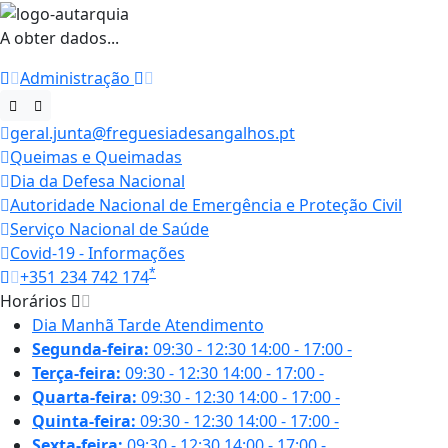
A obter dados...
Administração
geral.junta@freguesiadesangalhos.pt
Queimas e Queimadas
Dia da Defesa Nacional
Autoridade Nacional de Emergência e Proteção Civil
Serviço Nacional de Saúde
Covid-19 - Informações
*
+351 234 742 174
Horários
Dia
Manhã
Tarde
Atendimento
Segunda-feira:
09:30 - 12:30
14:00 - 17:00
-
Terça-feira:
09:30 - 12:30
14:00 - 17:00
-
Quarta-feira:
09:30 - 12:30
14:00 - 17:00
-
Quinta-feira:
09:30 - 12:30
14:00 - 17:00
-
Sexta-feira:
09:30 - 12:30
14:00 - 17:00
-