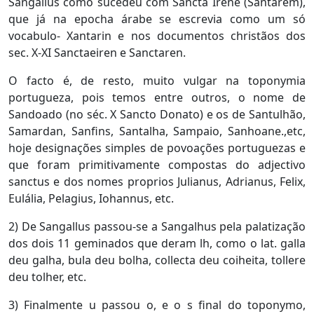
Sangallus como sucedeu com Sancta Irene (Santarem),
que já na epocha árabe se escrevia como um só
vocabulo- Xantarin e nos documentos christãos dos
sec. X-XI Sanctaeiren e Sanctaren.
O facto é, de resto, muito vulgar na toponymia
portugueza, pois temos entre outros, o nome de
Sandoado (no séc. X Sancto Donato) e os de Santulhão,
Samardan, Sanfins, Santalha, Sampaio, Sanhoane.,etc,
hoje designações simples de povoações portuguezas e
que foram primitivamente compostas do adjectivo
sanctus e dos nomes proprios Julianus, Adrianus, Felix,
Eulália, Pelagius, Iohannus, etc.
2) De Sangallus passou-se a Sangalhus pela palatização
dos dois 11 geminados que deram lh, como o lat. galla
deu galha, bula deu bolha, collecta deu coiheita, tollere
deu tolher, etc.
3) Finalmente u passou o, e o s final do toponymo,