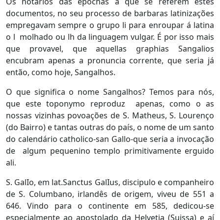
Os notários das epochas a que se referem estes
documentos, no seu processo de barbaras latinizações
empregavam sempre o grupo li para enroupar á latina
o l molhado ou lh da linguagem vulgar. É por isso mais
que provavel, que aquellas graphias Sangalios
encubram apenas a pronuncia corrente, que seria já
então, como hoje, Sangalhos.
O que significa o nome Sangalhos? Temos para nós,
que este toponymo reproduz apenas, como o as
nossas vizinhas povoações de S. Matheus, S. Lourenço
(do Bairro) e tantas outras do país, o nome de um santo
do calendário catholico-san Gallo-que seria a invocação
de algum pequenino templo primitivamente erguido
ali.
S. GalIo, em lat.Sanctus GalIus, discipulo e companheiro
de S. Columbano, irlandês de origem, viveu de 551 a
646. Vindo para o continente em 585, dedicou-se
especialmente ao apostolado da Helvetia (Suissa) e aí