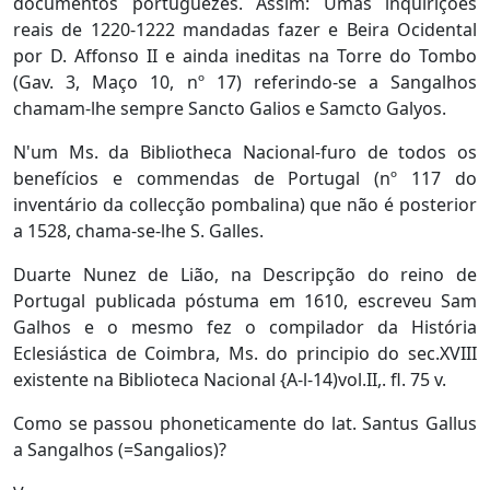
documentos portuguezes. Assim: Umas inquirições
reais de 1220-1222 mandadas fazer e Beira Ocidental
por D. Affonso II e ainda ineditas na Torre do Tombo
(Gav. 3, Maço 10, nº 17) referindo-se a Sangalhos
chamam-lhe sempre Sancto Galios e Samcto Galyos.
N'um Ms. da Bibliotheca Nacional-furo de todos os
benefícios e commendas de Portugal (nº 117 do
inventário da collecção pombalina) que não é posterior
a 1528, chama-se-lhe S. Galles.
Duarte Nunez de Lião, na Descripção do reino de
Portugal publicada póstuma em 1610, escreveu Sam
Galhos e o mesmo fez o compilador da História
Eclesiástica de Coimbra, Ms. do principio do sec.XVIII
existente na Biblioteca Nacional {A-l-14)vol.II,. fl. 75 v.
Como se passou phoneticamente do lat. Santus Gallus
a Sangalhos (=Sangalios)?