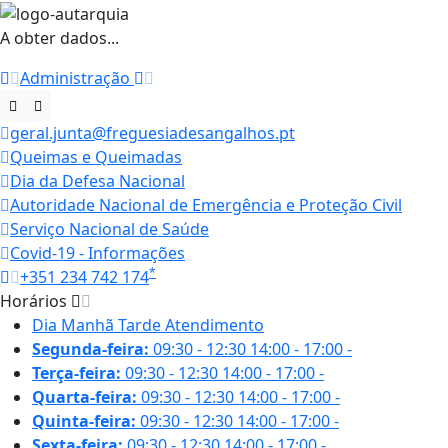
A obter dados...
Administração
geral.junta@freguesiadesangalhos.pt
Queimas e Queimadas
Dia da Defesa Nacional
Autoridade Nacional de Emergência e Proteção Civil
Serviço Nacional de Saúde
Covid-19 - Informações
*
+351 234 742 174
Horários
Dia
Manhã
Tarde
Atendimento
Segunda-feira:
09:30 - 12:30
14:00 - 17:00
-
Terça-feira:
09:30 - 12:30
14:00 - 17:00
-
Quarta-feira:
09:30 - 12:30
14:00 - 17:00
-
Quinta-feira:
09:30 - 12:30
14:00 - 17:00
-
Sexta-feira:
09:30 - 12:30
14:00 - 17:00
-