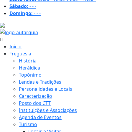
Sábado:
-
-
-
Domingo:
-
-
-
31.4 ºC
Início
Freguesia
História
Heráldica
Topónimo
Lendas e Tradições
Personalidades e Locais
Caracterização
Posto dos CTT
Instituições e Associações
Agenda de Eventos
Turismo
Locais a Visitar