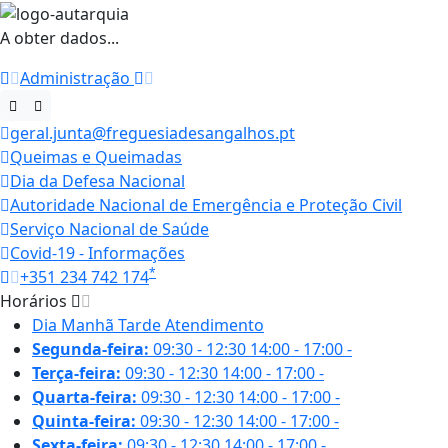
A obter dados...
Administração
geral.junta@freguesiadesangalhos.pt
Queimas e Queimadas
Dia da Defesa Nacional
Autoridade Nacional de Emergência e Proteção Civil
Serviço Nacional de Saúde
Covid-19 - Informações
*
+351 234 742 174
Horários
Dia
Manhã
Tarde
Atendimento
Segunda-feira:
09:30 - 12:30
14:00 - 17:00
-
Terça-feira:
09:30 - 12:30
14:00 - 17:00
-
Quarta-feira:
09:30 - 12:30
14:00 - 17:00
-
Quinta-feira:
09:30 - 12:30
14:00 - 17:00
-
Sexta-feira:
09:30 - 12:30
14:00 - 17:00
-