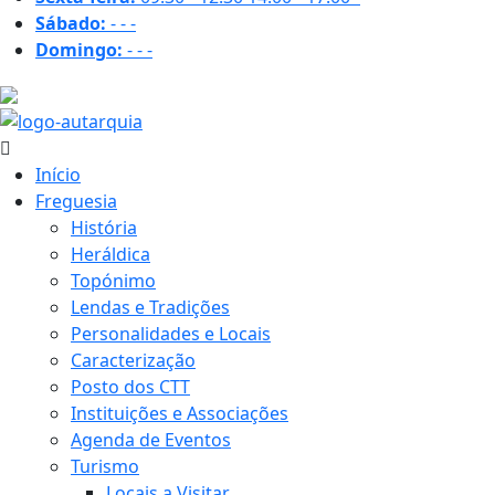
Sábado:
-
-
-
Domingo:
-
-
-
18.2 ºC
Início
Freguesia
História
Heráldica
Topónimo
Lendas e Tradições
Personalidades e Locais
Caracterização
Posto dos CTT
Instituições e Associações
Agenda de Eventos
Turismo
Locais a Visitar