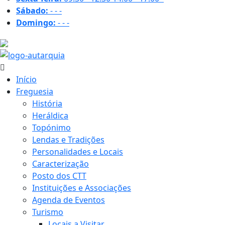
Sábado:
-
-
-
Domingo:
-
-
-
17.1 ºC
Início
Freguesia
História
Heráldica
Topónimo
Lendas e Tradições
Personalidades e Locais
Caracterização
Posto dos CTT
Instituições e Associações
Agenda de Eventos
Turismo
Locais a Visitar