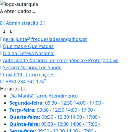
A obter dados...
Administração
geral.junta@freguesiadesangalhos.pt
Queimas e Queimadas
Dia da Defesa Nacional
Autoridade Nacional de Emergência e Proteção Civil
Serviço Nacional de Saúde
Covid-19 - Informações
*
+351 234 742 174
Horários
Dia
Manhã
Tarde
Atendimento
Segunda-feira:
09:30 - 12:30
14:00 - 17:00
-
Terça-feira:
09:30 - 12:30
14:00 - 17:00
-
Quarta-feira:
09:30 - 12:30
14:00 - 17:00
-
Quinta-feira:
09:30 - 12:30
14:00 - 17:00
-
Sexta-feira:
09:30 - 12:30
14:00 - 17:00
-