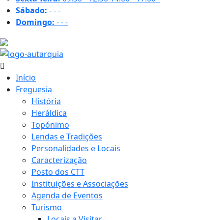
Sábado:
-
-
-
Domingo:
-
-
-
25.7 ºC
Início
Freguesia
História
Heráldica
Topónimo
Lendas e Tradições
Personalidades e Locais
Caracterização
Posto dos CTT
Instituições e Associações
Agenda de Eventos
Turismo
Locais a Visitar