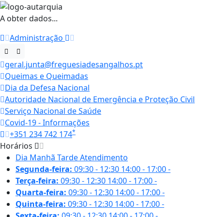
A obter dados...
Administração
geral.junta@freguesiadesangalhos.pt
Queimas e Queimadas
Dia da Defesa Nacional
Autoridade Nacional de Emergência e Proteção Civil
Serviço Nacional de Saúde
Covid-19 - Informações
*
+351 234 742 174
Horários
Dia
Manhã
Tarde
Atendimento
Segunda-feira:
09:30 - 12:30
14:00 - 17:00
-
Terça-feira:
09:30 - 12:30
14:00 - 17:00
-
Quarta-feira:
09:30 - 12:30
14:00 - 17:00
-
Quinta-feira:
09:30 - 12:30
14:00 - 17:00
-
Sexta-feira:
09:30 - 12:30
14:00 - 17:00
-