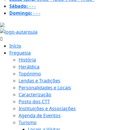
Sábado:
-
-
-
Domingo:
-
-
-
19.7 ºC
Início
Freguesia
História
Heráldica
Topónimo
Lendas e Tradições
Personalidades e Locais
Caracterização
Posto dos CTT
Instituições e Associações
Agenda de Eventos
Turismo
Locais a Visitar