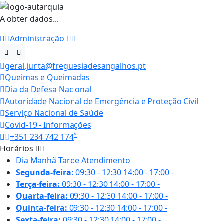
A obter dados...
Administração
geral.junta@freguesiadesangalhos.pt
Queimas e Queimadas
Dia da Defesa Nacional
Autoridade Nacional de Emergência e Proteção Civil
Serviço Nacional de Saúde
Covid-19 - Informações
*
+351 234 742 174
Horários
Dia
Manhã
Tarde
Atendimento
Segunda-feira:
09:30 - 12:30
14:00 - 17:00
-
Terça-feira:
09:30 - 12:30
14:00 - 17:00
-
Quarta-feira:
09:30 - 12:30
14:00 - 17:00
-
Quinta-feira:
09:30 - 12:30
14:00 - 17:00
-
Sexta-feira:
09:30 - 12:30
14:00 - 17:00
-