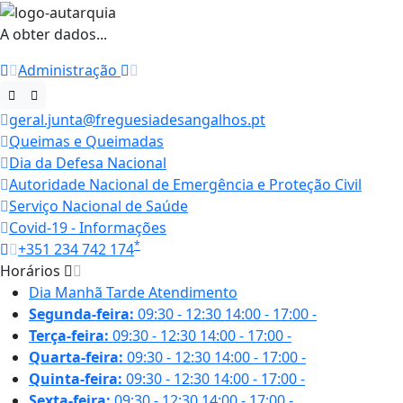
A obter dados...
Administração
geral.junta@freguesiadesangalhos.pt
Queimas e Queimadas
Dia da Defesa Nacional
Autoridade Nacional de Emergência e Proteção Civil
Serviço Nacional de Saúde
Covid-19 - Informações
*
+351 234 742 174
Horários
Dia
Manhã
Tarde
Atendimento
Segunda-feira:
09:30 - 12:30
14:00 - 17:00
-
Terça-feira:
09:30 - 12:30
14:00 - 17:00
-
Quarta-feira:
09:30 - 12:30
14:00 - 17:00
-
Quinta-feira:
09:30 - 12:30
14:00 - 17:00
-
Sexta-feira:
09:30 - 12:30
14:00 - 17:00
-