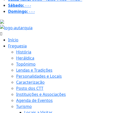
Sábado:
-
-
-
Domingo:
-
-
-
20.1 ºC
Início
Freguesia
História
Heráldica
Topónimo
Lendas e Tradições
Personalidades e Locais
Caracterização
Posto dos CTT
Instituições e Associações
Agenda de Eventos
Turismo
Locais a Visitar