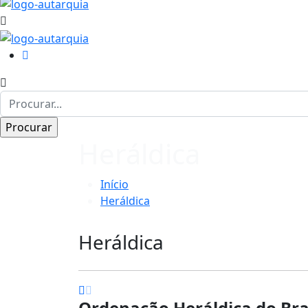
Heráldica
Início
Heráldica
Heráldica
Ordenação Heráldica do Bra