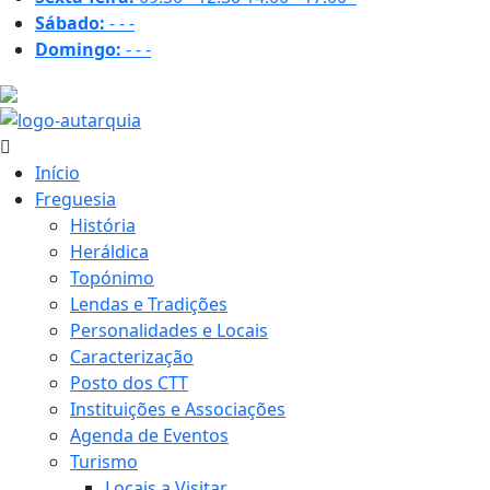
Sábado:
-
-
-
Domingo:
-
-
-
18.9 ºC
Início
Freguesia
História
Heráldica
Topónimo
Lendas e Tradições
Personalidades e Locais
Caracterização
Posto dos CTT
Instituições e Associações
Agenda de Eventos
Turismo
Locais a Visitar