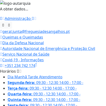
A obter dados...
Administração
geral.junta@freguesiadesangalhos.pt
Queimas e Queimadas
Dia da Defesa Nacional
Autoridade Nacional de Emergência e Proteção Civil
Serviço Nacional de Saúde
Covid-19 - Informações
*
+351 234 742 174
Horários
Dia
Manhã
Tarde
Atendimento
Segunda-feira:
09:30 - 12:30
14:00 - 17:00
-
Terça-feira:
09:30 - 12:30
14:00 - 17:00
-
Quarta-feira:
09:30 - 12:30
14:00 - 17:00
-
Quinta-feira:
09:30 - 12:30
14:00 - 17:00
-
Sexta-feira:
09:30 - 12:30
14:00 - 17:00
-