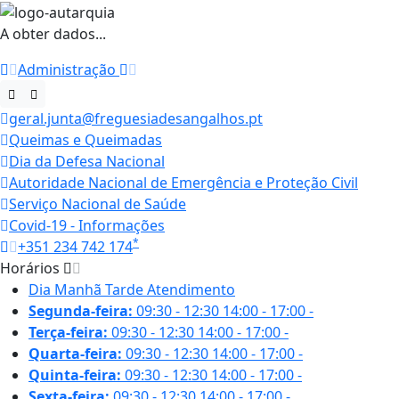
A obter dados...
Administração
geral.junta@freguesiadesangalhos.pt
Queimas e Queimadas
Dia da Defesa Nacional
Autoridade Nacional de Emergência e Proteção Civil
Serviço Nacional de Saúde
Covid-19 - Informações
*
+351 234 742 174
Horários
Dia
Manhã
Tarde
Atendimento
Segunda-feira:
09:30 - 12:30
14:00 - 17:00
-
Terça-feira:
09:30 - 12:30
14:00 - 17:00
-
Quarta-feira:
09:30 - 12:30
14:00 - 17:00
-
Quinta-feira:
09:30 - 12:30
14:00 - 17:00
-
Sexta-feira:
09:30 - 12:30
14:00 - 17:00
-