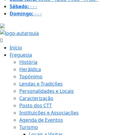
Sábado:
-
-
-
Domingo:
-
-
-
22.1 ºC
Início
Freguesia
História
Heráldica
Topónimo
Lendas e Tradições
Personalidades e Locais
Caracterização
Posto dos CTT
Instituições e Associações
Agenda de Eventos
Turismo
Locais a Visitar