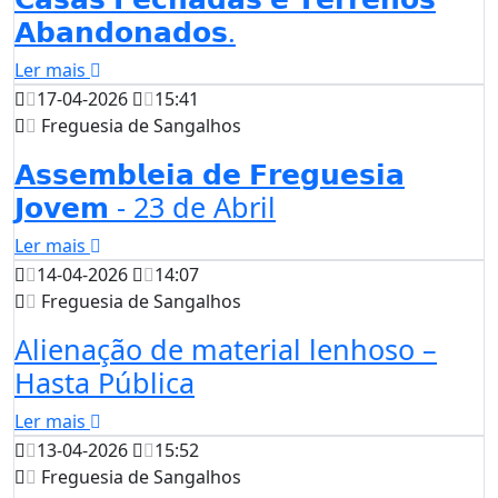
𝗔𝗯𝗮𝗻𝗱𝗼𝗻𝗮𝗱𝗼𝘀.
Ler mais
17-04-2026
15:41
Freguesia de Sangalhos
𝗔𝘀𝘀𝗲𝗺𝗯𝗹𝗲𝗶𝗮 𝗱𝗲 𝗙𝗿𝗲𝗴𝘂𝗲𝘀𝗶𝗮
𝗝𝗼𝘃𝗲𝗺 - 23 de Abril
Ler mais
14-04-2026
14:07
Freguesia de Sangalhos
Alienação de material lenhoso –
Hasta Pública
Ler mais
13-04-2026
15:52
Freguesia de Sangalhos