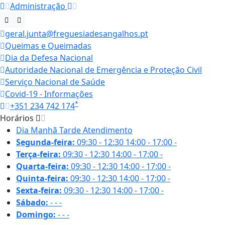
Administração
geral.junta@freguesiadesangalhos.pt
Queimas e Queimadas
Dia da Defesa Nacional
Autoridade Nacional de Emergência e Proteção Civil
Serviço Nacional de Saúde
Covid-19 - Informações
*
+351 234 742 174
Horários
Dia
Manhã
Tarde
Atendimento
Segunda-feira:
09:30 - 12:30
14:00 - 17:00
-
Terça-feira:
09:30 - 12:30
14:00 - 17:00
-
Quarta-feira:
09:30 - 12:30
14:00 - 17:00
-
Quinta-feira:
09:30 - 12:30
14:00 - 17:00
-
Sexta-feira:
09:30 - 12:30
14:00 - 17:00
-
Sábado:
-
-
-
Domingo:
-
-
-