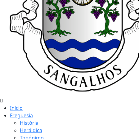
Início
Freguesia
História
Heráldica
Topónimo