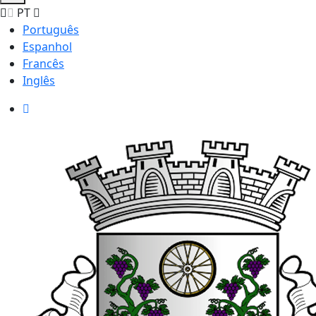
PT
Português
Espanhol
Francês
Inglês