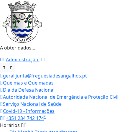
A obter dados...
Administração
geral.junta@freguesiadesangalhos.pt
Queimas e Queimadas
Dia da Defesa Nacional
Autoridade Nacional de Emergência e Proteção Civil
Serviço Nacional de Saúde
Covid-19 - Informações
*
+351 234 742 174
Horários