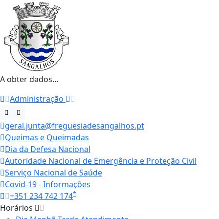
A obter dados...
Administração
geral.junta@freguesiadesangalhos.pt
Queimas e Queimadas
Dia da Defesa Nacional
Autoridade Nacional de Emergência e Proteção Civil
Serviço Nacional de Saúde
Covid-19 - Informações
*
+351 234 742 174
Horários