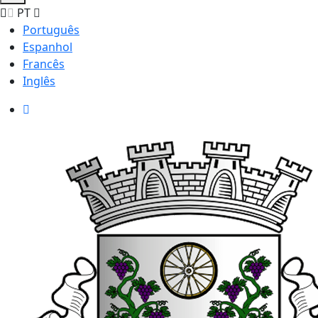
PT
Português
Espanhol
Francês
Inglês