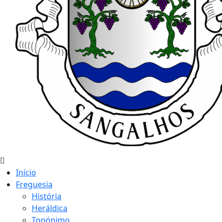
Início
Freguesia
História
Heráldica
Topónimo