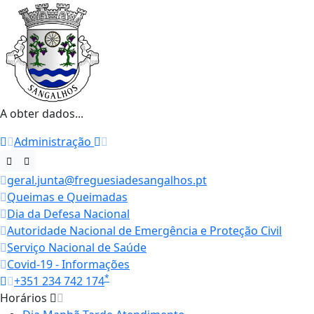
A obter dados...
Administração
geral.junta@freguesiadesangalhos.pt
Queimas e Queimadas
Dia da Defesa Nacional
Autoridade Nacional de Emergência e Proteção Civil
Serviço Nacional de Saúde
Covid-19 - Informações
*
+351 234 742 174
Horários