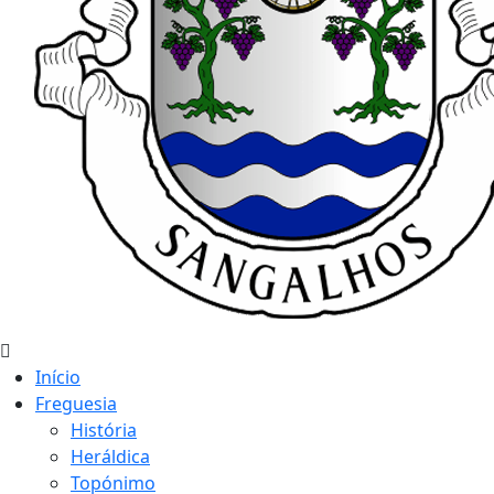
Início
Freguesia
História
Heráldica
Topónimo