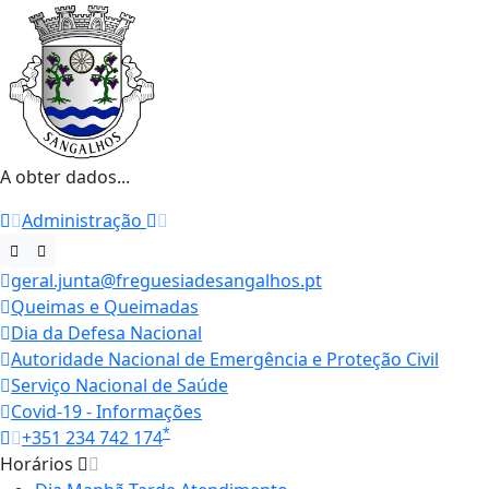
A obter dados...
Administração
geral.junta@freguesiadesangalhos.pt
Queimas e Queimadas
Dia da Defesa Nacional
Autoridade Nacional de Emergência e Proteção Civil
Serviço Nacional de Saúde
Covid-19 - Informações
*
+351 234 742 174
Horários