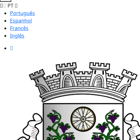
PT
Português
Espanhol
Francês
Inglês