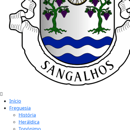
Início
Freguesia
História
Heráldica
Topónimo