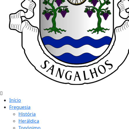
Início
Freguesia
História
Heráldica
Topónimo