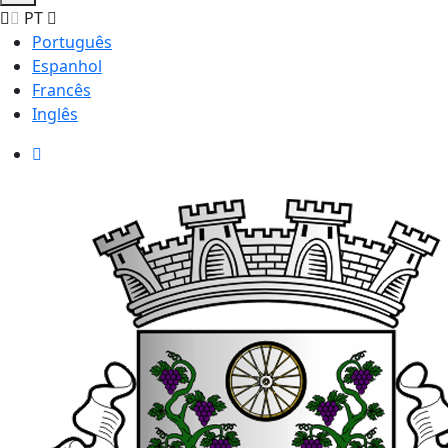
PT
Português
Espanhol
Francês
Inglês