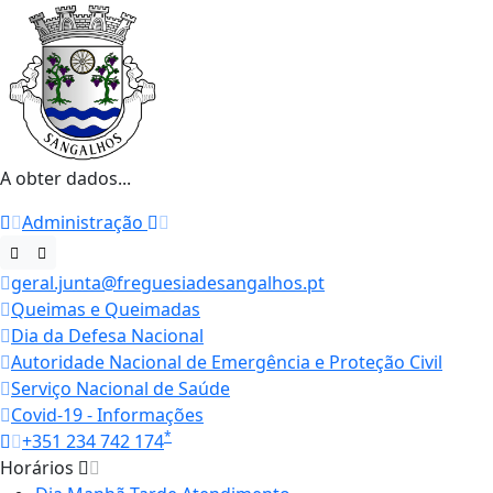
A obter dados...
Administração
geral.junta@freguesiadesangalhos.pt
Queimas e Queimadas
Dia da Defesa Nacional
Autoridade Nacional de Emergência e Proteção Civil
Serviço Nacional de Saúde
Covid-19 - Informações
*
+351 234 742 174
Horários